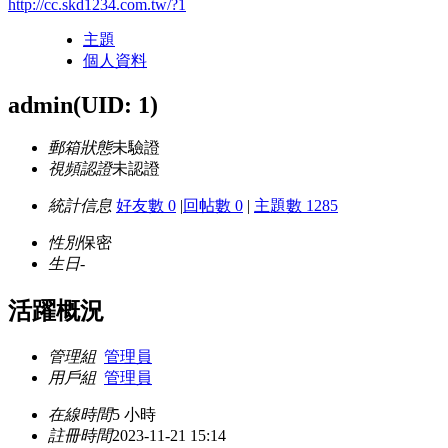
http://cc.skd1234.com.tw/?1
主題
個人資料
admin
(UID: 1)
郵箱狀態
未驗證
視頻認證
未認證
統計信息
好友數 0
|
回帖數 0
|
主題數 1285
性別
保密
生日
-
活躍概況
管理組
管理員
用戶組
管理員
在線時間
5 小時
註冊時間
2023-11-21 15:14