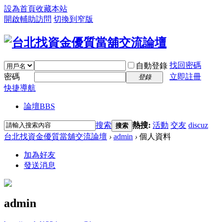
設為首頁
收藏本站
開啟輔助訪問
切換到窄版
找回密碼
自動登錄
密碼
立即註冊
登錄
快捷導航
論壇
BBS
搜索
熱搜:
活動
交友
discuz
搜索
台北找資金優質當舖交流論壇
›
admin
›
個人資料
加為好友
發送消息
admin