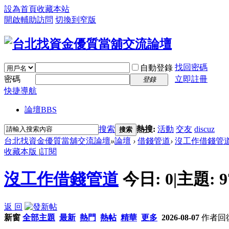
設為首頁
收藏本站
開啟輔助訪問
切換到窄版
找回密碼
自動登錄
密碼
立即註冊
登錄
快捷導航
論壇
BBS
搜索
熱搜:
活動
交友
discuz
搜索
台北找資金優質當舖交流論壇
»
論壇
›
借錢管道
›
沒工作借錢管
收藏本版
|
訂閱
沒工作借錢管道
今日:
0
|
主題:
9
返 回
新窗
全部主題
最新
熱門
熱帖
精華
更多
2026-08-07
作者
回