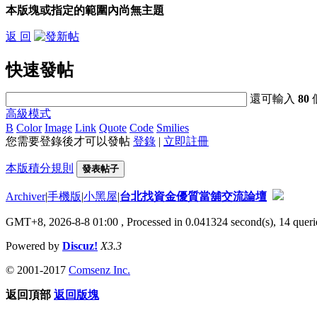
本版塊或指定的範圍內尚無主題
返 回
快速發帖
還可輸入
80
高級模式
B
Color
Image
Link
Quote
Code
Smilies
您需要登錄後才可以發帖
登錄
|
立即註冊
本版積分規則
發表帖子
Archiver
|
手機版
|
小黑屋
|
台北找資金優質當舖交流論壇
GMT+8, 2026-8-8 01:00
, Processed in 0.041324 second(s), 14 querie
Powered by
Discuz!
X3.3
© 2001-2017
Comsenz Inc.
返回頂部
返回版塊