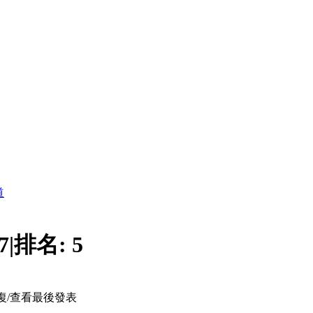
道
7
|
排名:
5
復/查看
最後發表