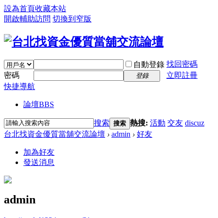
設為首頁
收藏本站
開啟輔助訪問
切換到窄版
找回密碼
自動登錄
密碼
立即註冊
登錄
快捷導航
論壇
BBS
搜索
熱搜:
活動
交友
discuz
搜索
台北找資金優質當舖交流論壇
›
admin
›
好友
加為好友
發送消息
admin