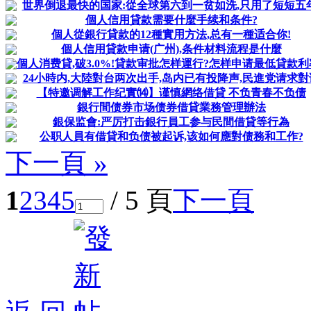
世界倒退最快的国家:從全球第六到一贫如洗,只用了短短五年
個人信用貸款需要什麼手续和条件?
個人從銀行貸款的12種實用方法,总有一種适合你!
個人信用貸款申请(广州),条件材料流程是什麼
個人消费貸,破3.0%!貸款审批怎样運行?怎样申请最低貸款利
24小時内,大陸對台两次出手,岛内已有投降声,民進党请求對
【特邀调解工作纪實⒁】​谨慎網络借貸 不负青春不负债
銀行間债券市场债券借貸業務管理辦法
銀保监會:严厉打击銀行員工参与民間借貸等行為
公职人員有借貸和负债被起诉,该如何應對债務和工作?
下一頁 »
1
2
3
4
5
/ 5 頁
下一頁