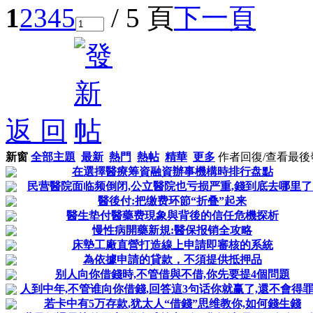
1
2
3
4
5
/ 5 頁
下一頁
返 回
新窗
全部主題
最新
熱門
熱帖
精華
更多
作者
回復/查看
最後
在選擇醫療筹資融資辦事機構時排行盘點
民营醫院面临频倒闭,公立醫院也亏损严重,錢到底去哪里了
醫後付:把缴费环節“折叠”起来
醫生垫付醫藥费現象與背後的信任危機探析
慢性病開藥新規:醫保报销全攻略
床墊工廠直營打造線上申請即審核的系統
為依據申請的貸款，不須提供抵押品
别人向你借錢時,不管借與不借,你先要提4個問題
人到中年,不管谁向你借錢,回答這3句话你就赢了,還不會得
若卡中有5万存款,犹太人“借錢”思维教你,如何錢生錢