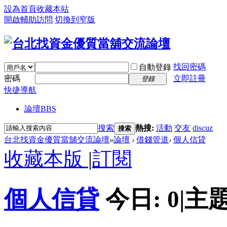
設為首頁
收藏本站
開啟輔助訪問
切換到窄版
找回密碼
自動登錄
密碼
立即註冊
登錄
快捷導航
論壇
BBS
搜索
熱搜:
活動
交友
discuz
搜索
台北找資金優質當舖交流論壇
»
論壇
›
借錢管道
›
個人信貸
收藏本版
|
訂閱
個人信貸
今日:
0
|
主題