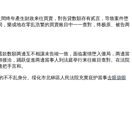
之間终年產生財政来往買賣，對告貸数額存有贰言，导致案件堕
同，樂成地在零乱浩繁的買賣账目中一一查對，终极原、被告两
仍，還款数額两邊互不相讓未告竣一致，面临案情堕入僵局，两邊當
師接洽，踊跃促進两邊當事人到法庭举行来往账目查對。在法院
邊把手言和。
會的不不乱身分。绥化市北林區人民法院充實庇护當事
去眼袋眼