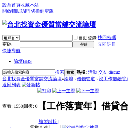
設為首頁
收藏本站
開啟輔助訪問
切換到窄版
找回密碼
自動登錄
密碼
立即註冊
登錄
快捷導航
論壇
BBS
搜索
熱搜:
活動
交友
discuz
搜索
台北找資金優質當舖交流論壇
»
論壇
›
借錢管道
›
沒工作借錢管
返回列表
【工作落實年】借貸合
查看:
1558
|
回復:
0
[複製鏈接]
電梯直達