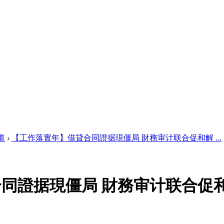
道
›
【工作落實年】借貸合同證据現僵局 財務审计联合促和解 ...
同證据現僵局 財務审计联合促