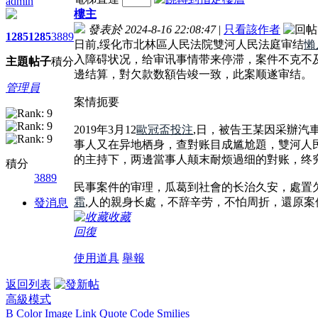
admin
樓主
發表於 2024-8-16 22:08:47
|
只看該作者
1285
1285
3889
日前,绥化市北林區人民法院雙河人民法庭审结
懶
入障碍状况，给审讯事情带来停滞，案件不克不
主題
帖子
積分
邊结算，對欠款数額告竣一致，此案顺遂审结。
管理員
案情扼要
2019年3月12
歐冠盃投注
,日，被告王某因采辦汽
事人又在异地栖身，查對账目成尴尬題，雙河人
的主持下，两邊當事人颠末耐烦過细的對账，终
積分
3889
民事案件的审理，瓜葛到社會的长治久安，處置
霜
,人的親身长處，不辞辛劳，不怕周折，還原
發消息
收藏
回復
使用道具
舉報
返回列表
高級模式
B
Color
Image
Link
Quote
Code
Smilies