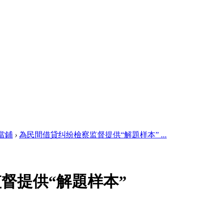
當鋪
›
為民間借貸纠纷檢察监督提供“解題样本” ...
督提供“解題样本”