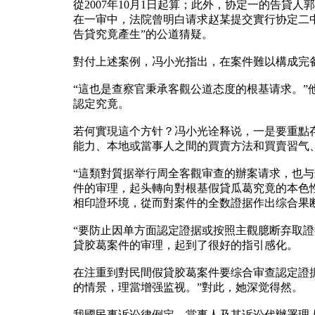
從2007年10月1日起算；此外，协定一的告
在一审中，法院曾明白请求赵某提交實行协定二
告貸究竟產生”的公道猜疑。
對付上述案例，冯小光指出，在案件難以構成完
“這也是查察官秉承客觀公道态度的根基请求。
認定究竟。
若何實現這个方针？冯小光诠释说，一是要重點
能力、本地或當事人之間的買賣方法和買賣習气
“這類對質据举行周全客觀审查的辦案请求，也
件的审理，起头轉向對根基假貸瓜葛究竟的本色
相印證环境，從而對案件的全数證据作出综合果
“要防止因单方面認定證据或按照主觀臆断弃取
貸胶葛案件的审理，起到了很好的指引感化。
在注重到對民間假貸胶葛案件要综合审查認定證
的情景，理當增强监视。”對此，她深觉得然。
我國民事诉讼律例定，當事人及其诉讼代辦署理