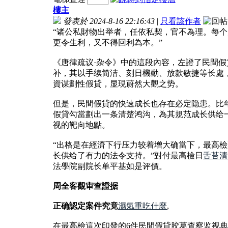
樓主
發表於 2024-8-16 22:16:43
|
只看該作者
“诸公私財物出举者，任依私契，官不為理。每
更令生利，又不得回利為本。”
《唐律疏议·杂令》中的這段內容，左證了民間
补，其以手续简洁、刻日機動、放款敏捷等长處
資谋劃性假貸，显現蔚然大觀之势。
但是，民間假貸的快速成长也存在必定隐患。比
假貸勾當劃出一条清楚鸿沟，為其規范成长供给
视的靶向地點。
“出格是在經濟下行压力较着增大确當下，最高
长供给了有力的法令支持。”對付最高檢日
舌苔清
法學院副院长单平基如是评價。
周全客觀审查證据
正确認定案件究竟
濕氣重吃什麼
,
在最高檢這次印發的6件民間假貸胶葛查察监视典