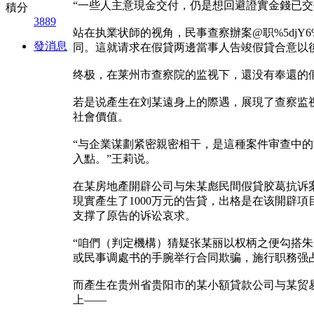
“一些人主意現金交付，仍是想回避證實金錢已交
積分
3889
站在执業状師的视角，民事查察辦案@职%5djY
發消息
同。這就请求在假貸两邊當事人告竣假貸合意以
终极，在莱州市查察院的监视下，還没有奉還的假
若是说產生在刘某遠身上的際遇，展現了查察监
社會價值。
“与企業谋劃紧密親密相干，是這種案件审查中
入點。”王莉说。
在某房地產開辟公司与朱某彪民間假貸胶葛抗诉案
現實產生了1000万元的告貸，出格是在该開辟
支撑了原告的诉讼哀求。
“咱們（判定機構）猜疑张某丽以权柄之便勾搭
或民事调處书的手腕举行合同欺骗，施行职務强
而產生在贵州省贵阳市的某小額貸款公司与某贸
上——