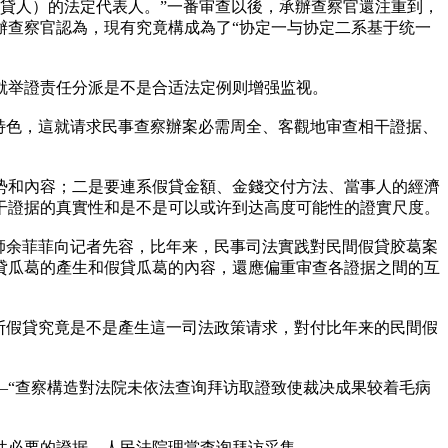
告貸人）的法定代表人。”一番审查以後，承辦查察官還注重到，
辦查察官認為，現有究竟構成為了“协定一与协定二系基于统一
就举證责任分派是不是合适法定例则增强监视。
特色，這就请求民事查察辦案必需周全、客觀地审查相干證据、
势和內容；二是要連系假貸金額、金錢交付方法、當事人的經濟
干證据的真實性和是不是可以或许到达高度可能性的證實尺度。
師余菲菲向记者先容，比年来，民事司法實践對民間假貸胶葛案
貸瓜葛的產生和假貸瓜葛的內容，還應偏重审查各證据之間的互
断假貸究竟是不是產生這一司法政策请求，對付比年来的民間假
—“查察構造對法院未依法查询拜访取證致使裁决成果较着毛病
件必要的證据，人民法院理當查询拜访采集。