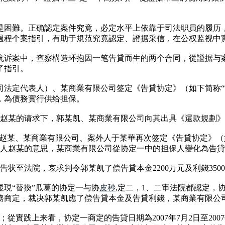
是困難。正确認定案件究竟，必定水平上依靠于司法职員的履历
過程个案指引，有助于規范究竟認定、證据采信，在公权监视中
抗诉案中，查察構造环抱因一笔告貸而生的两个合同，從證据与
了指引。
公司法定代表人）、某商業有限公司签定《告貸协定》（如下简称“
，為债務實行供给担保。
，在赵某的请求下，郭某凯、某商業有限公司向其出具《還款規劃》
斟酌，赵某、某商業有限公司、案外人于某華再次签定《告貸协定》（
照出借人赵某的意思，某商業有限公司從协定一中的担保人變化為告
公司告状至法院，哀求判令郭某凯了偿告貸本金2200万元及利錢3
現“替換”瓜葛的协定一与协
皮秒
,定二，1、二审法院都認定，
務商定，裁决郭某凯應了偿告貸本金及告貸利錢，某商業有限公
實践上来看，协定一商定的告貸日期為2007年7月2日至2007