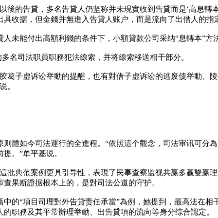
以後的告貸，多名告貸人仍坚称并未現實收到告貸而是‘高息轉本
出具收据，但金錢并無進入告貸人账户，而是流向了出借人的指
貸人未能付出高額利錢的条件下，小額貸款公司采纳“息轉本”方
里的多名司法职員职務犯法線索，并将線索移送相干部分。
貸胶葛子虚诉讼举動的提醒，也有對借子虚诉讼的逃废债举動、
说。
则體如今司法運行的全進程。“依照這个觀念，司法审讯可分為‘
前提。”单平基说。
讓這批典范案例更具引导性，表現了民事查察监视共赢多赢雙赢理
审查果断證据根本上的，是對司法公道的守护。
葛中的“項目司理對外告貸责任承當”為例，她提到，最高法在相
人的职務及其平常辦理举動、出告貸項的流向等身分综合認定。