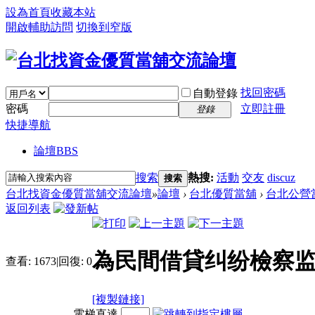
設為首頁
收藏本站
開啟輔助訪問
切換到窄版
找回密碼
自動登錄
密碼
立即註冊
登錄
快捷導航
論壇
BBS
搜索
熱搜:
活動
交友
discuz
搜索
台北找資金優質當舖交流論壇
»
論壇
›
台北優質當舖
›
台北公營
返回列表
為民間借貸纠纷檢察监
查看:
1673
|
回復:
0
[複製鏈接]
電梯直達