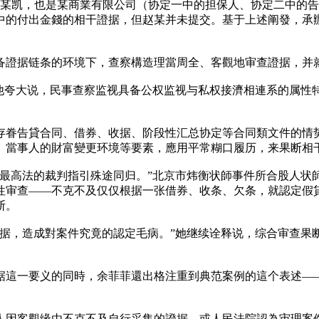
貸人郭某凯，也是某商業有限公司（协定一中的担保人、协定二中的
中的付出金錢的相干證据，但赵某并未提交。基于上述阐發，承
备證据链条的环境下，查察構造理當周全、客觀地审查證据，并
”他夸大说，民事查察监视具备公权监视与私权接濟相連系的属性
存眷告貸合同、借券、收据、阶段性汇总协定等合同類文件的情
、當事人的財富變更环境等要素，應用平常糊口履历，来果断相
与最高法的裁判指引殊途同归。”北京市炜衡状師事件所合股人状
性审查——不克不及仅仅根据一张借券、收条、欠条，就認定假
断。
證据，造成對案件究竟的認定毛病。”她继续诠释说，综合审查果
据這一要义的同時，余菲菲還出格注重到典范案例的這个表述—
人因客觀缘由不克不及自行采集的證据，或人民法院認為审理案