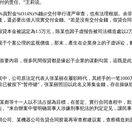
付的责任。”王莉说。
6%員對金%O14Nz%錢@交付举行谨严审查，也有法理根据。
後，還必要出借人現實交付金錢。“若是没有交付金錢，假貸合同
貸本金被認定為1.5万元，陈某也因子虚报告被司法構造處以2
视于个案公理的监视價值，那末，產生在企業身上的子虚诉讼，
的首要內容，很多民間假貸都是缘起于企業的谋劃勾當，這既是
中，公司原法定代表人张某丽在履职時代，其經手的一笔1000
項目已被按下“暂停键”，张某丽照旧以此名义筹集金錢，存在操
朱某彪等十一人以不法占据為目標，在签定、實行合同進程中，
占。”来自辦案中發明确當事人涉嫌刑事犯法的判定定见，讓民
易公司、某機器公司告貸合同胶葛再审查察建议案，查察構造则是