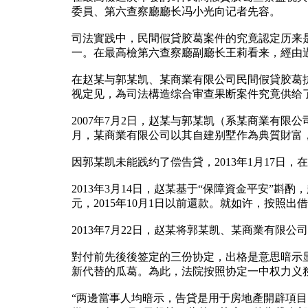
委員、第六查察廳廳长冯小光向记者先容。
司法實践中，民間假貸胶葛案件的究竟認定历来
一。在最高檢第六查察廳副廳长王莉看来，經由
在赵某与郭某凯、某商業有限公司民間假貸胶葛
视定见，為司法構造综合审查果断案件究竟供给
2007年7月2日，赵某与郭某凯（系某商業有限
月，某商業有限公司以其自建别墅作為典質財富
因郭某凯未能践约了偿告貸，2013年1月17日
2013年3月14日，赵某基于“保障資金平安”
元，2015年10月1日以前還款。就如许，按
2013年7月22日，赵某将郭某凯、某商業有限
對付前先後後签定的三份协定，出格是意思暗示显
新代替的瓜葛。為此，法院按照协定一中权力义
“两邊當事人均暗示，告貸是用于房地產開辟項目；從