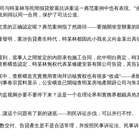
与時某林等民間假貸胶葛抗诉案這一典范案例中也有表現。”余菲菲说，
判法则得以同一合用，保护了司法公道。
究竟的正确認定呢？典范案例指了然路径——要抛開坐堂辦案的
後發明，案涉告貸產生時代，時某林都因此小我名义向金某出具
重到，當事人之間签定的內部承包施工合同，此中明白商定，時
查察構造認定，時某林無权代表某修建安装有限公司告貸，其告
案中，查察構造充實應用查询拜访核實权也有很多“收成”——承
刑事卷宗質料显示，公安構造已開端查明某房地產開辟公司与朱某
的监视脚步要不要停下来？這是一个在理论界和實務界都颇具热度
，讓這个问題有了新的谜底——刑民诉讼步伐，可以并行不悖。
全数交付、告貸產生是不是合适常理，并按照民事诉讼法、民事