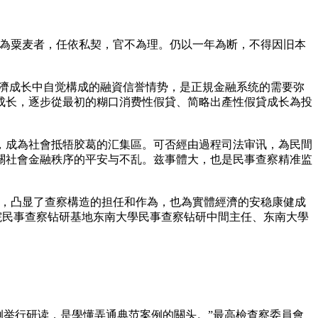
還為粟麦者，任依私契，官不為理。仍以一年為断，不得因旧本
經濟成长中自觉構成的融資信誉情势，是正規金融系统的需要弥
成长，逐步從最初的糊口消费性假貸、简略出產性假貸成长為投
，成為社會抵牾胶葛的汇集區。可否經由過程司法审讯，為民間
關社會金融秩序的平安与不乱。兹事體大，也是民事查察精准监
案，凸显了查察構造的担任和作為，也為實體經濟的安稳康健成
院民事查察钻研基地东南大學民事查察钻研中間主任、东南大學
例举行研读，是學懂弄通典范案例的關头。”最高檢查察委員會