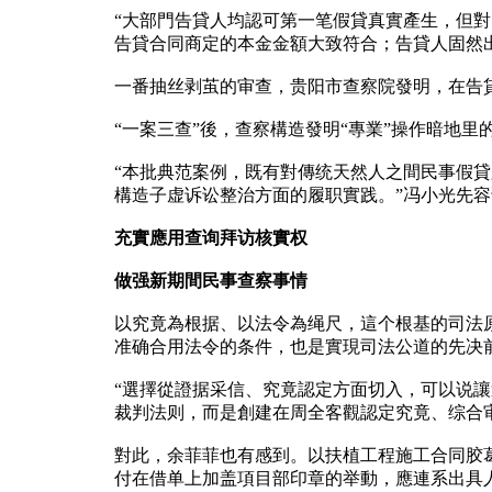
“大部門告貸人均認可第一笔假貸真實產生，但對
告貸合同商定的本金金額大致符合；告貸人固然
一番抽丝剥茧的审查，贵阳市查察院發明，在告
“一案三查”後，查察構造發明“專業”操作暗地
“本批典范案例，既有對傳统天然人之間民事假
構造子虚诉讼整治方面的履职實践。”冯小光先容
充實應用查询拜访核實权
做强新期間民事查察事情
以究竟為根据、以法令為绳尺，這个根基的司法原
准确合用法令的条件，也是實現司法公道的先决
“選擇從證据采信、究竟認定方面切入，可以说
裁判法则，而是創建在周全客觀認定究竟、综合
對此，余菲菲也有感到。以扶植工程施工合同胶
付在借单上加盖項目部印章的举動，應連系出具