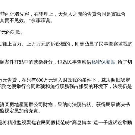
余菲菲向记者先容，在學理上，天然人之間的告貸合同是實践合
其實不见效。”余菲菲说。
万元的罚款。
動辄上百万、上万万元的诉讼標的，则更凸显了民事查察监视的
此類案件打點中的繁杂身分，也為民事查察供
私密保養貼
, 给了切
万元告貸，在只有600万元進入財政账的条件下，裁决照旧認定
纵职務之便举行合同欺骗和施行职務强占嫌疑的环境下，法院仍是
欺骗某房地產開辟公司財物，采纳向法院告状、获得民事裁决书
事监视定见加倍充實。
将精准监视聚焦在民間假貸范畴“高息轉本”這一子虚诉讼举動