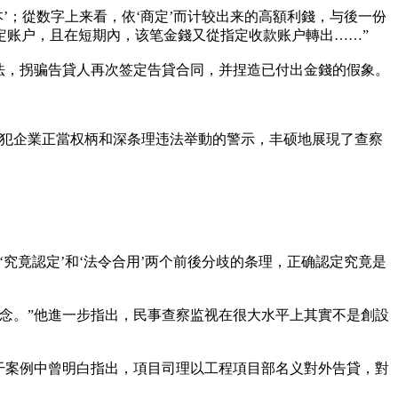
’；從数字上来看，依‘商定’而计较出来的高額利錢，与後一份
定账户，且在短期內，该笔金錢又從指定收款账户轉出……”
法，拐骗告貸人再次签定告貸合同，并捏造已付出金錢的假象。
陵犯企業正當权柄和深条理违法举動的警示，丰硕地展現了查察
究竟認定’和‘法令合用’两个前後分歧的条理，正确認定究竟是
念。”他進一步指出，民事查察监视在很大水平上其實不是創設
干案例中曾明白指出，項目司理以工程項目部名义對外告貸，對