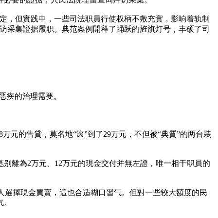
劃定，但實践中，一些司法职員行使权柄不敷充實，影响着轨制
拜访采集證据履职。典范案例開释了踊跃的旌旗灯号，丰硕了司
讼恶疾的治理需要。
万元的告貸，莫名地“滚”到了29万元，不但被“典質”的两台装
别離為2万元、12万元的現金交付并無左證，唯一相干职員的
事人選擇現金買賣，這也合适糊口習气。但對一些较大額度的民
气。