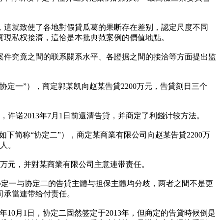
，這就致使了各地對假貸瓜葛的果断存在差别，認定尺度不同
實現私权接濟，這恰是本批典范案例的價值地點。
案件究竟之間的联系關系水平、各證据之間的接洽等方面提出监
协定一”），商定郭某凯向赵某告貸2200万元，告貸刻日三个
，许诺2013年7月1日前還清告貸，并商定了利錢计较方法。
如下简称“协定二”），商定某商業有限公司向赵某告貸2200万
貸人。
500万元，并對某商業有限公司主意連带责任。
协定一与协定二的告貸主體与担保主體均分歧，两者之間不是更
司承當連带给付责任。
年10月1日，协定二固然签定于2013年，但商定的告貸時候倒是