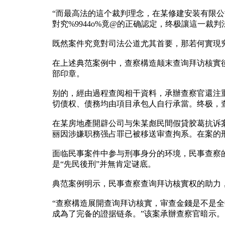
“而最高法的這个裁判理念，在某修建安装有限公司
對究%9944o%竟@的正确認定，终极讓這一裁
既然案件究竟對司法公道尤其首要，那若何實現
在上述典范案例中，查察構造颠末查询拜访核實
部印章。
别的，經由過程查阅相干資料，承辦查察官還注
切债权、债務均由項目承包人自行承當。终极，
在某房地產開辟公司与朱某彪民間假貸胶葛抗诉
丽因涉嫌职務强占罪已被移送审查拘系。在案的
面临民事案件中参与刑事身分的环境，民事查察
是“先民後刑”并無肯定谜底。
典范案例明示，民事查察查询拜访核實权的助力
“查察構造展開查询拜访核實，审查金錢是不是
成為了完备的證据链条。”该案承辦查察官暗示。