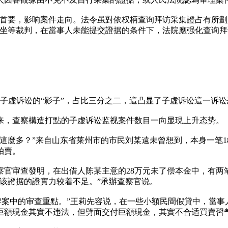
其首要，影响案件走向。法令虽對依权柄查询拜访采集證占有所
地坐等裁判，在當事人未能提交證据的条件下，法院應强化查询
子虚诉讼的“影子”，占比三分之二，這凸显了子虚诉讼這一诉
来，查察構造打點的子虚诉讼监视案件数目一向显現上升态势。
麼多？”来自山东省莱州市的市民刘某遠未曾想到，本身一笔18
拍賣。
官审查發明，在出借人陈某主意的28万元未了偿本金中，有两笔
该證据的證實力较着不足。”承辦查察官说。
辦案中的审查重點。”王莉先容说，在一些小額民間假貸中，當
巨額現金其實不违法，但劈面交付巨額現金，其實不合适買賣習