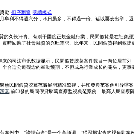
|
倒序瀏覽
|
閱讀模式
个月牟利不得過六分，积日虽多，不得過一倍。诸以粟麦出举，
假貸的久长汗青。有别于國度正規金融行業，民間假貸是在社會
，實時回應了社會融資的兴旺需求。比年来，民間假貸得到敏捷
年来的司法审讯数据显示，民間假貸胶葛案件数目一向位居前列
一个合适公道觀念的举動预期，不但成為行業成长的關头，更事
檢聚焦民間假貸胶葛范畴展開精准监视，并印發典范案例引导辦
潔器
,前印發的民間假貸胶葛查察监视典范案例，最高人民查察
范案例中，“證据审查”是一个高频词。“從證据审查的视角對案