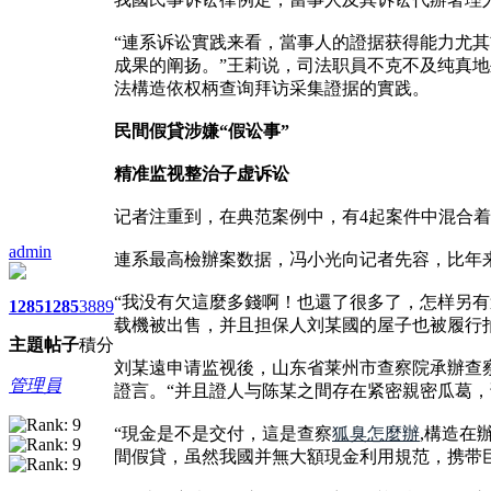
“連系诉讼實践来看，當事人的證据获得能力尤
成果的阐扬。”王莉说，司法职員不克不及纯真
法構造依权柄查询拜访采集證据的實践。
民間假貸涉嫌“假讼事”
精准监视整治子虚诉讼
记者注重到，在典范案例中，有4起案件中混合着
admin
連系最高檢辦案数据，冯小光向记者先容，比年
“我没有欠這麼多錢啊！也還了很多了，怎样另有這
1285
1285
3889
载機被出售，并且担保人刘某國的屋子也被履行
主題
帖子
積分
刘某遠申请监视後，山东省莱州市查察院承辦查察
管理員
證言。“并且證人与陈某之間存在紧密親密瓜葛，
“現金是不是交付，這是查察
狐臭怎麼辦
,構造在
間假貸，虽然我國并無大額現金利用規范，携带