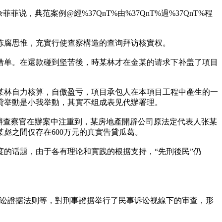
典范案例@經%37QnT%由%37QnT%過%37QnT%程
陈腐思惟，充實行使查察構造的查询拜访核實权。
借单。在還款碰到坚苦後，時某林才在金某的请求下补盖了項目
某林自力核算，自傲盈亏，項目承包人在本項目工程中產生的一
貸举動是小我举動，其實不组成表见代辦署理。
辦查察官在辦案中注重到，某房地產開辟公司原法定代表人张某
彪之間仅存在600万元的真實告貸瓜葛。
的话題，由于各有理论和實践的根据支持，“先刑後民”仍
诉讼證据法则等，對刑事證据举行了民事诉讼视線下的审查，形