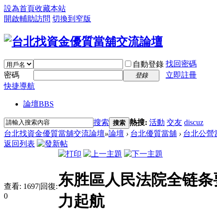
設為首頁
收藏本站
開啟輔助訪問
切換到窄版
找回密碼
自動登錄
密碼
立即註冊
登錄
快捷導航
論壇
BBS
搜索
熱搜:
活動
交友
discuz
搜索
台北找資金優質當舖交流論壇
»
論壇
›
台北優質當舖
›
台北公營
返回列表
东胜區人民法院全链条
查看:
1697
|
回復:
0
力起航