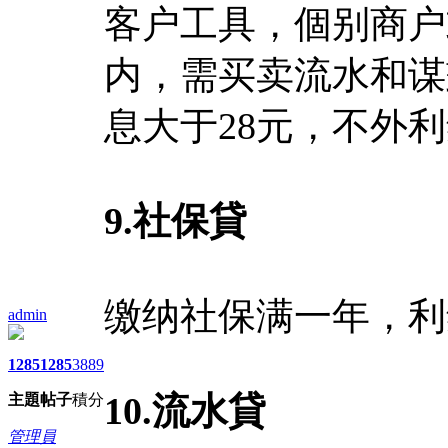
客户工具，個别商户
内，需买卖流水和谋
息大于28元，不外
9.
社保貸
缴纳社保满一年，利
admin
1285
1285
3889
10.
流水貸
主題
帖子
積分
管理員