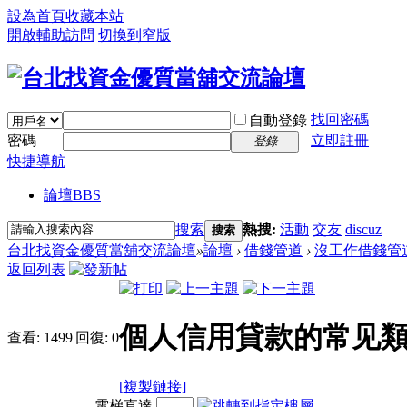
設為首頁
收藏本站
開啟輔助訪問
切換到窄版
找回密碼
自動登錄
密碼
立即註冊
登錄
快捷導航
論壇
BBS
搜索
熱搜:
活動
交友
discuz
搜索
台北找資金優質當舖交流論壇
»
論壇
›
借錢管道
›
沒工作借錢管
返回列表
個人信用貸款的常见類
查看:
1499
|
回復:
0
[複製鏈接]
電梯直達