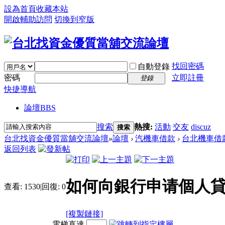
設為首頁
收藏本站
開啟輔助訪問
切換到窄版
找回密碼
自動登錄
密碼
立即註冊
登錄
快捷導航
論壇
BBS
搜索
熱搜:
活動
交友
discuz
搜索
台北找資金優質當舖交流論壇
»
論壇
›
汽機車借款
›
台北機車借
返回列表
如何向銀行申请個人貸
查看:
1530
|
回復:
0
[複製鏈接]
電梯直達