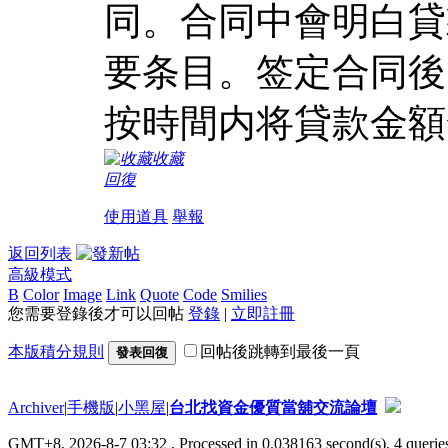
同。合同中會明白貸
要条目。签定合同後
按時間内将貸款金額
收藏
回復
使用道具
舉報
返回列表
高級模式
B
Color
Image
Link
Quote
Code
Smilies
您需要登錄後才可以回帖
登錄
|
立即註冊
本版積分規則
回帖後跳轉到最後一頁
發表回復
Archiver
|
手機版
|
小黑屋
|
台北找資金優質當舖交流論壇
GMT+8, 2026-8-7 03:32
, Processed in 0.038163 second(s), 4 queries