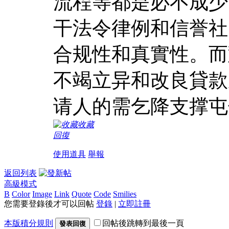
流程等都是必不成少
干法令律例和信誉社
合规性和真實性。而
不竭立异和改良貸款
请人的需乞降支撑屯
收藏
回復
使用道具
舉報
返回列表
高級模式
B
Color
Image
Link
Quote
Code
Smilies
您需要登錄後才可以回帖
登錄
|
立即註冊
本版積分規則
回帖後跳轉到最後一頁
發表回復