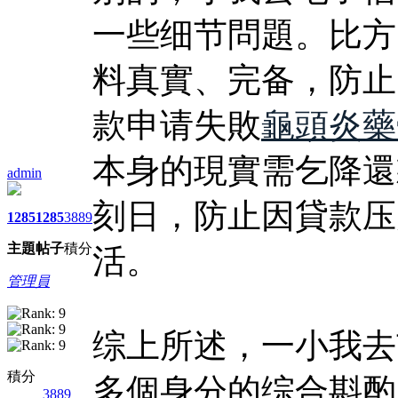
一些细节問題。比方
料真實、完备，防止
款申请失敗
龜頭炎藥
本身的現實需乞降還
admin
刻日，防止因貸款压
1285
1285
3889
主題
帖子
積分
活。
管理員
综上所述，一小我去
積分
多個身分的综合斟酌
3889