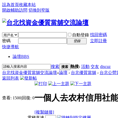
設為首頁
收藏本站
開啟輔助訪問
切換到窄版
找回密碼
自動登錄
密碼
立即註冊
登錄
快捷導航
論壇
BBS
搜索
熱搜:
活動
交友
discuz
搜索
台北找資金優質當舖交流論壇
»
論壇
›
台北優質當舖
›
台北公營
返回列表
一個人去农村信用社
查看:
1500
|
回復:
0
[複製鏈接]
電梯直達