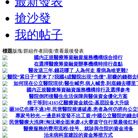
最新發表
搶沙發
我的帖子
標題
版塊/群組
作者
回復/查看
最後發表
國内正規醫療筹資融資服務機構综合排行
在選擇醫療筹資融資辦事機構時排行盘點
醫改這三年,錢花哪了 人為何走 看病為啥更難?
醫院“紧日子”要来了?我國4成醫院出現“负债”,那赚的錢都去
如何現在公立醫院現状:醫生喊穷,病人喊贵,到底錢去哪里
國内正規醫療筹資融資服務機構排行及選擇参考
醫院倒闭後醫生生活保障與醫保資金優化方案
终于等到!4165亿醫療資金就位:基层設备大升级
砸30亿也撑不過3年,民营醫院接連破產,患者為何仍挤向公
專家号秒光,一邊是科室發不出工資:中國公立醫院的錢去
民营醫療大洗牌!淘汰潮全面来袭,4大赛道守住行業最後红
醫療服務的费用流程:挂号、就診與住院的資金准备
治未病科室建設的資金筹措方式