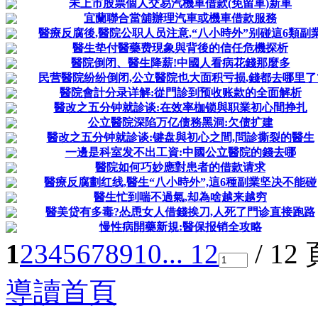
未上市股票個人交易汽機車借款(免留車)新車
宜蘭聯合當舖辦理汽車或機車借款服務
醫療反腐後,醫院公职人员注意,“八小時外”别碰這6類副
醫生垫付醫藥费現象與背後的信任危機探析
醫院倒闭、醫生降薪!中國人看病花錢那麼多
民营醫院纷纷倒闭,公立醫院也大面积亏损,錢都去哪里了
醫院會計分录详解:從門診到预收账款的全面解析
醫改之五分钟就診谈:在效率枷锁與职業初心間挣扎
公立醫院深陷万亿债務黑洞:欠债扩建
醫改之五分钟就診谈:键盘與初心之間,問診撕裂的醫生
一邊是科室发不出工資:中國公立醫院的錢去哪
醫院如何巧妙應對患者的借款请求
醫療反腐劃红线,醫生“八小時外”,這6種副業坚决不能碰
醫生忙到喘不過氣,却為啥越来越穷
醫美贷有多毒?怂恿女人借錢挨刀,人死了門诊直接跑路
慢性病開藥新規:醫保报销全攻略
1
2
3
4
5
6
7
8
9
10
... 12
/ 12
導讀首頁