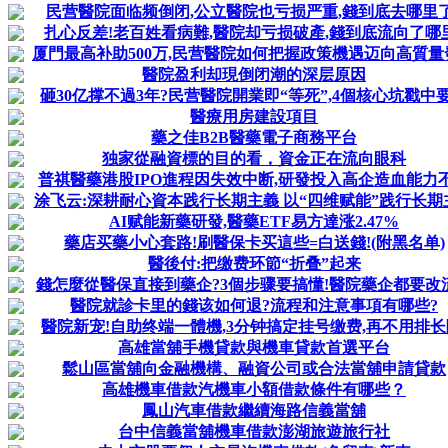
民营醫院面临频倒闭,公立醫院也亏损严重,錢到底去哪里了
扎心反差!老百姓看病難,醫院却亏损破產,錢到底流向了哪
厦門最高补助500万,民营醫院如何把握政策機遇迈向高質量
醫院盈利却現倒闭潮的深层原因
砸30亿撑不過3年?民营醫院開業即“等死”,4個核心坑戳中
醫療用房建設項目
藥之佳B2B醫藥電子商務平台
独家從融資標的目的看，資金正在流向眼科
普祺醫藥港股IPO進程因失效中断,研發投入高企造血能力
涂飞云:深耕耐心資本践行长期主義 以“四维赋能”践行长期
AI赋能新藥研發,醫藥ETF易方達涨2.47%
藥店买藥小心套路!刷醫保卡买這些=白送錢!(附黑名单)
醫後付:把缴费环節“折叠”起来
錢怎麼從醫保直接到藥企?3個步骤要搞懂!醫院藥企都要改
醫院就診卡里的錢该如何退?流程和注意事項有哪些?
醫院新宠!自助终端一體機,3分钟搞定挂号缴费,再不用排长
高雄當舖手機貸款與機車貸款首選平台
鬆山區當舖向金融機構、融資公司或合法當舖申請貸款
高雄機車借款汽機車小額借款條件有哪些？
鳳山汽車借款繼續海路信義當舖
台中信義當舖機車借款澎湖旅遊旅行社